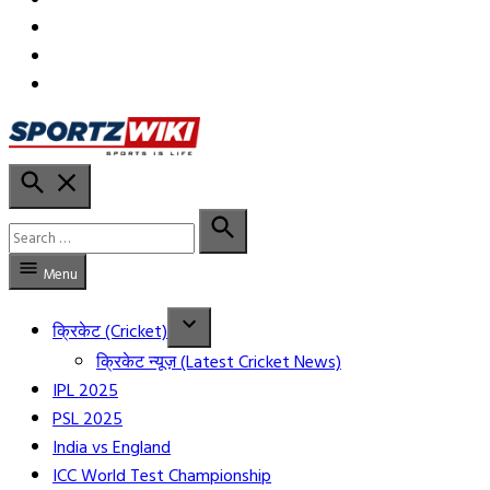
in
in
YT
Open
Sportzwiki Hindi
Search
Search
for:
Search
Menu
क्रिकेट (Cricket)
क्रिकेट न्यूज़ (Latest Cricket News)
IPL 2025
PSL 2025
India vs England
ICC World Test Championship