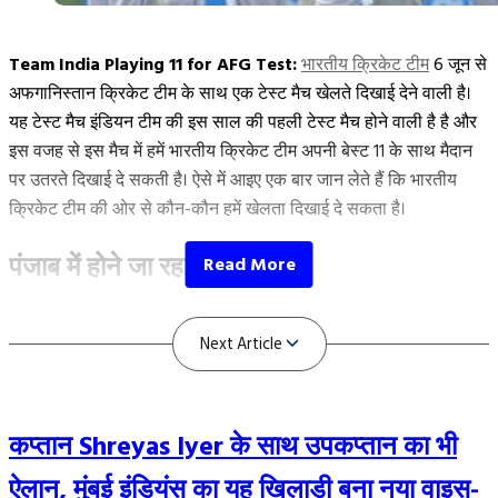
हिस्सा नहीं हो सकेंगे।
Team India Playing 11 for AFG Test:
भारतीय क्रिकेट टीम
6 जून से
यह भी पढ़ें:
बड़ी खबर: सूर्यकुमार यादव से छिनी टी20 की कप्तान, टीम इंडिया
अफगानिस्तान क्रिकेट टीम के साथ एक टेस्ट मैच खेलते दिखाई देने वाली है।
के नए कप्तान का भी हुआ ऐलान
यह टेस्ट मैच इंडियन टीम की इस साल की पहली टेस्ट मैच होने वाली है है और
इस वजह से इस मैच में हमें भारतीय क्रिकेट टीम अपनी बेस्ट 11 के साथ मैदान
इस खिलाड़ी को मिल सकता मौका
पर उतरते दिखाई दे सकती है। ऐसे में आइए एक बार जान लेते हैं कि भारतीय
क्रिकेट टीम की ओर से कौन-कौन हमें खेलता दिखाई दे सकता है।
विराट कोहली के इंजर्ड होकर बाहर होने की वजह से भारतीय क्रिकेट टीम में
उनकी जगह ऋतुराज गायकवाड़ को मौका दिया जा सकता है। ऋतुराज पहले भी
पंजाब में होने जा रहा टेस्ट मैच
Next Article
भारतीय क्रिकेट टीम का हिस्सा थे और उन्होंने एक ऐतिहासिक शतक भी लगाया
था। गायकवाड़ अब तक अपने 9 वनडे मैचों की आठ पारियों में 28.50 की औसत
बता दें कि भारत और अफगानिस्तान क्रिकेट टीम के बीच 1 टेस्ट और 3 वनडे
और 89.76 के स्ट्राइक रेट के साथ 228 रन बना चुके हैं और उनके बल्ले से
मैचों की सीरीज होने जा रही है। टेस्ट मैच की शुरुआत 6 जून से होगी। 6 से 10
एक शतक और एक अर्धशतक आया है। वो अफगानिस्तान वनडे सीरीज में भी
जून के बीच यह टेस्ट मैच पंजाब के महाराजा यादवेंद्र सिंह अंतर्राष्ट्रीय क्रिकेट
अगर खेलेंगे तो अच्छा प्रदर्शन कर सकते हैं।
स्टेडियम में खेला जाएगा। इस मैच की शुरुआत सुबह 9:30 बजे से होगी और इस
कप्तान Shreyas Iyer के साथ उपकप्तान का भी
दौरान भारतीय क्रिकेट टीम
शुभमन गिल
और केएल राहुल की कप्तानी में एक
विराट कोहली की बराबरी करना मुश्किल
बार फिर जीत दर्ज करने के इरादे से मैदान पर उतरेगी।
ऐलान, मुंबई इंडियंस का यह खिलाड़ी बना नया वाइस-