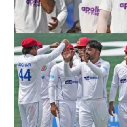
Virat Kohli Ruled Out with Hamstring Injury
बता दें कि
आईपीएल 2026 फाइनल
के दौरान 31 मई को अपनी टीम को एक
ऐतिहासिक ट्रॉफी जिताने के दौरान विराट कोहली को हैमस्ट्रिंग इंजरी हुई थी
और इसी हैमस्ट्रिंग इंजरी की वजह से वो अफगानिस्तान वनडे सीरीज से बाहर
हो गए हैं। प्रेस ट्रस्ट ऑफ इंडिया में छपी खबर के अनुसार आईपीएल फाइनल में
हुई हैमस्ट्रिंग इंजरी के चलते किंग कोहली अफ़गानिस्तान वनडे सीरीज का