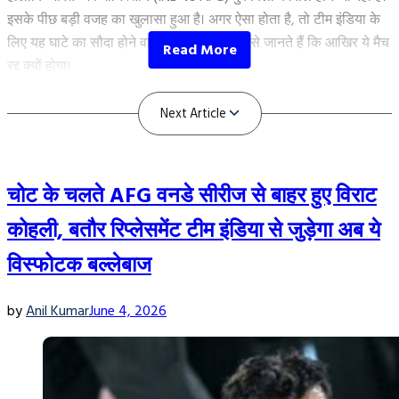
इसके पीछ बड़ी वजह का खुलासा हुआ है। अगर ऐसा होता है, तो टीम इंडिया के
लिए यह घाटे का सौदा होने वाला है। आइए विस्तार से जानते हैं कि आखिर ये मैच
रद्द क्यों होगा।
IND vs AFG मैच इस वजह से होगा कैंसिल
चोट के चलते AFG वनडे सीरीज से बाहर हुए विराट
कोहली, बतौर रिप्लेसमेंट टीम इंडिया से जुड़ेगा अब ये
विस्फोटक बल्लेबाज
by
Anil Kumar
June 4, 2026