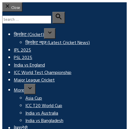
Close
Search
for:
Search
क्रिकेट (Cricket)
क्रिकेट न्यूज़ (Latest Cricket News)
IPL 2025
PSL 2025
India vs England
ICC World Test Championship
Major League Cricket
More
Asia Cup
ICC T20 World Cup
India vs Australia
India vs Bangladesh
वेबस्टोरी