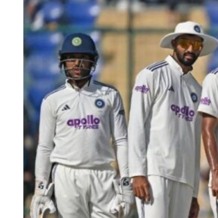
सकता हूं कि अगर मैं भारत के खिलाफ सभी मैच खेलता हूं, तो मुझे
बेहद कठिन एशेज सीरीज से पहले कुछ आराम की जरूरत होगी।”
अगर पैट कमिंस बॉर्डर-गावस्कर ट्रॉफी के बाद, एशेज सीरीज से पहले आराम का
फैसला लेते हैं तो फिर उनके IPL 2027 में नजर आने की संभावना कम ही लग
रही है। ऐसे में काव्या मारन किसी अन्य को पूर्णकालिक कप्तान बनाने का फैसला
ले सकती हैं।
कमिंस के बाहर होने पर इस खिलाड़ी को बनाया जा सकता है SRH
का परमानेंट
IPL 2027 में पैट कमिंस (Pat Cummins) नहीं खेलते हैं तो फिर काव्या मारन
SRH के परमानेंट कप्तान के रूप में
ईशान किशन
का चयन कर सकती हैं। ईशान
ने हालिया सीजन में भी पहले चरण में कप्तानी की थी, जब कमिंस फिटनेस के
कारण उपलब्ध नहीं थे। बल्ले से भी ईशान ने खुद को साबित किया है और उन्हें
घरेलू क्रिकेट में भी लीडरशिप का काफी ज्यादा अनुभव है। इसी वजह से कमिंस
के नाम वापस लेने पर अगले सीजन हैदराबाद की टीम की कमान संभालने के लिए
ईशान बड़े दावेदार होंगे।