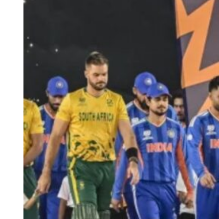
Team India’s Probable Playing XI for the Ind vs Afg Test
केएल राहुल, यशस्वी जायसवाल, साई सुदर्शन, शुभमन गिल, ऋषभ पंत
(विकेटकीपर), ध्रुव जुरेल, नितीश कुमार रेड्डी, वाशिंगटन सुंदर, कुलदीप
यादव, मोहम्मद सिराज और गुरनूर बराड़।
India vs Afghanistan टेस्ट के लिए टीम इंडिया
का स्क्वाड
शुभमन गिल (कप्तान), केएल राहुल (उप-कप्तान), यशस्वी जायसवाल, ध्रुव
जुरेल (विकेटकीपर), साई सुदर्शन, ऋषभ पंत (विकेटकीपर), देवदत्त पडिक्कल,
नितीश कुमार रेड्डी, वाशिंगटन सुंदर, कुलदीप यादव, मोहम्मद सिराज, प्रसिद्ध