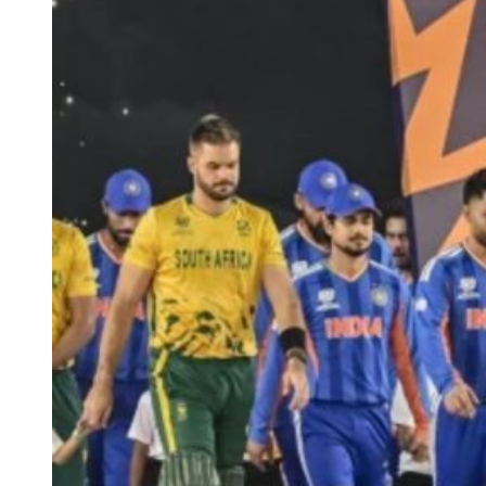
Team India’s Probable Playing XI for the Ind vs Afg Test
केएल राहुल, यशस्वी जायसवाल, साई सुदर्शन, शुभमन गिल, ऋषभ पंत
(विकेटकीपर), ध्रुव जुरेल, नितीश कुमार रेड्डी, वाशिंगटन सुंदर, कुलदीप
यादव, मोहम्मद सिराज और गुरनूर बराड़।
India vs Afghanistan टेस्ट के लिए टीम इंडिया
का स्क्वाड
शुभमन गिल (कप्तान), केएल राहुल (उप-कप्तान), यशस्वी जायसवाल, ध्रुव
जुरेल (विकेटकीपर), साई सुदर्शन, ऋषभ पंत (विकेटकीपर), देवदत्त पडिक्कल,
नितीश कुमार रेड्डी, वाशिंगटन सुंदर, कुलदीप यादव, मोहम्मद सिराज, प्रसिद्ध