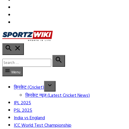
in
in
YT
Open
Sportzwiki Hindi
Search
Search
for:
Search
Menu
क्रिकेट (Cricket)
क्रिकेट न्यूज़ (Latest Cricket News)
IPL 2025
PSL 2025
India vs England
ICC World Test Championship