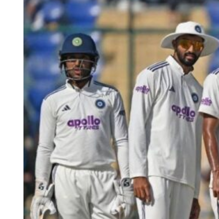
सकता हूं कि अगर मैं भारत के खिलाफ सभी मैच खेलता हूं, तो मुझे
बेहद कठिन एशेज सीरीज से पहले कुछ आराम की जरूरत होगी।”
अगर पैट कमिंस बॉर्डर-गावस्कर ट्रॉफी के बाद, एशेज सीरीज से पहले आराम का
फैसला लेते हैं तो फिर उनके IPL 2027 में नजर आने की संभावना कम ही लग
रही है। ऐसे में काव्या मारन किसी अन्य को पूर्णकालिक कप्तान बनाने का फैसला
ले सकती हैं।
कमिंस के बाहर होने पर इस खिलाड़ी को बनाया जा सकता है SRH
का परमानेंट
IPL 2027 में पैट कमिंस (Pat Cummins) नहीं खेलते हैं तो फिर काव्या मारन
SRH के परमानेंट कप्तान के रूप में
ईशान किशन
का चयन कर सकती हैं। ईशान
ने हालिया सीजन में भी पहले चरण में कप्तानी की थी, जब कमिंस फिटनेस के
कारण उपलब्ध नहीं थे। बल्ले से भी ईशान ने खुद को साबित किया है और उन्हें
घरेलू क्रिकेट में भी लीडरशिप का काफी ज्यादा अनुभव है। इसी वजह से कमिंस
के नाम वापस लेने पर अगले सीजन हैदराबाद की टीम की कमान संभालने के लिए
ईशान बड़े दावेदार होंगे।