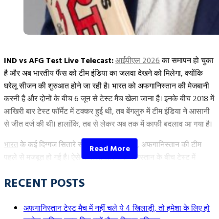
से
चमके,
फिर
350
स्ट्राइक
IND vs AFG Test Live Telecast:
आईपीएल 2026
का समापन हो चुका
रेट
है और अब भारतीय फैंस को टीम इंडिया का जलवा देखने को मिलेगा, क्योंकि
से
घरेलू सीजन की शुरुआत होने जा रही है। भारत को अफगानिस्तान की मेजबानी
इस लिस्ट में पहला नाम आईपीएल में शुभमन गिल के ओपनिंग पार्टनर साई सुदर्शन
मचाई
करनी है और दोनों के बीच 6 जून से टेस्ट मैच खेला जाना है। इनके बीच 2018 में
का है। वैसे तो सुदर्शन के अफगानिस्तान टेस्ट के लिए चुने जाने की उम्मीद कम
तबाही”
आखिरी बार टेस्ट फॉर्मेट में टक्कर हुई थी, तब बेंगलुरु में टीम इंडिया ने आसानी
ही थी लेकिन उन्हें चयनकर्ताओं ने फिर से मौका दिया है। सुदर्शन ने पिछले साल
से जीत दर्ज की थी। हालांकि, तब से लेकर अब तक में काफी बदलाव आ गया है।
इंग्लैंड दौरे पर अपना टेस्ट (Test) डेब्यू किया था लेकिन अभी तक कुछ खास
प्रदर्शन नहीं कर पाए हैं। उन्होंने 6 टेस्ट की 11 पारियों में 27.45 की औसत से
भारत
के कई दिग्गज सितारे संन्यास ले चुके हैं। वहीं, अफगानिस्तान की टीम
302 रन ही बनाए हैं। इसी वजह से उनके लिए अफगानिस्तान के खिलाफ
पहले से मजबूत हो गई है। ऐसे में भारत और अफगानिस्तान के बीच टेस्ट में
मुल्लनपुर में होने वाला मैच आखिरी मौका माना जा रहा है।
धमाकेदार टक्कर की उम्मीद की जा रही है। इस लेख में हम आपको आगामी टेस्ट
RECENT POSTS
मुकाबले से जुड़ी सभी महत्वपूर्ण जानकारी प्रदान करने जा रहे हैं, जिसमें लाइव
2. वाशिंगटन सुंदर
टेलीकास्ट और स्ट्रीमिंग डिटेल्स भी शामिल हैं।
अफगानिस्तान टेस्ट मैच में नहीं चले ये 4 खिलाड़ी, तो हमेशा के लिए हो
स्पिन ऑलराउंडर
वाशिंगटन सुंदर
पर हेड कोच गौतम गंभीर को काफी ज्यादा
IND vs AFG टेस्ट मैच की टाइमिंग और वेन्यू