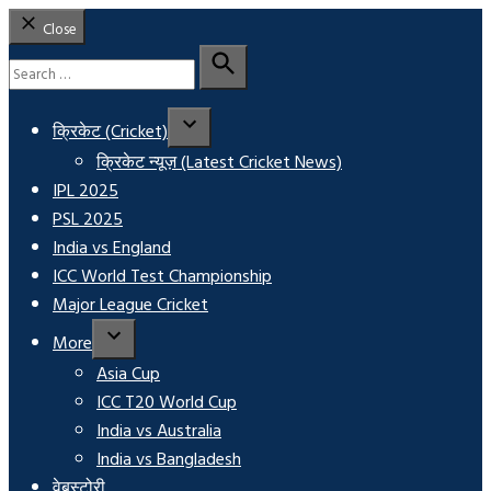
Close
Search
for:
Search
क्रिकेट (Cricket)
क्रिकेट न्यूज़ (Latest Cricket News)
IPL 2025
PSL 2025
India vs England
ICC World Test Championship
Major League Cricket
More
Asia Cup
ICC T20 World Cup
India vs Australia
India vs Bangladesh
वेबस्टोरी