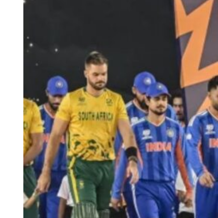
Team India’s Probable Playing XI for the Ind vs Afg Test
केएल राहुल, यशस्वी जायसवाल, साई सुदर्शन, शुभमन गिल, ऋषभ पंत
(विकेटकीपर), ध्रुव जुरेल, नितीश कुमार रेड्डी, वाशिंगटन सुंदर, कुलदीप
यादव, मोहम्मद सिराज और गुरनूर बराड़।
India vs Afghanistan टेस्ट के लिए टीम इंडिया
का स्क्वाड
शुभमन गिल (कप्तान), केएल राहुल (उप-कप्तान), यशस्वी जायसवाल, ध्रुव
जुरेल (विकेटकीपर), साई सुदर्शन, ऋषभ पंत (विकेटकीपर), देवदत्त पडिक्कल,
नितीश कुमार रेड्डी, वाशिंगटन सुंदर, कुलदीप यादव, मोहम्मद सिराज, प्रसिद्ध