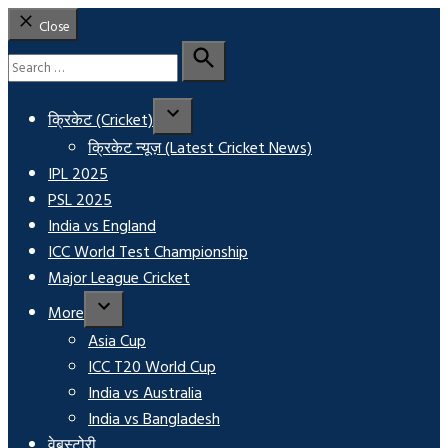
Close
Search
for:
Search
क्रिकेट (Cricket)
क्रिकेट न्यूज़ (Latest Cricket News)
IPL 2025
PSL 2025
India vs England
ICC World Test Championship
Major League Cricket
More
Asia Cup
ICC T20 World Cup
India vs Australia
India vs Bangladesh
वेबस्टोरी