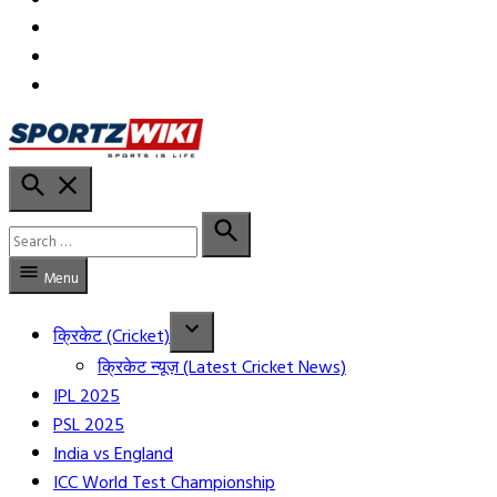
in
in
YT
Open
Sportzwiki Hindi
Search
Search
for:
Search
Menu
क्रिकेट (Cricket)
क्रिकेट न्यूज़ (Latest Cricket News)
IPL 2025
PSL 2025
India vs England
ICC World Test Championship