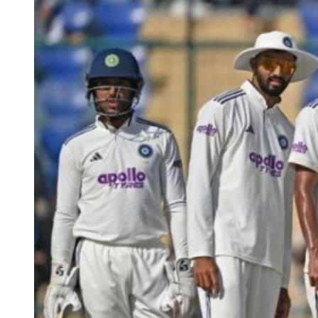
सकता हूं कि अगर मैं भारत के खिलाफ सभी मैच खेलता हूं, तो मुझे
बेहद कठिन एशेज सीरीज से पहले कुछ आराम की जरूरत होगी।”
अगर पैट कमिंस बॉर्डर-गावस्कर ट्रॉफी के बाद, एशेज सीरीज से पहले आराम का
फैसला लेते हैं तो फिर उनके IPL 2027 में नजर आने की संभावना कम ही लग
रही है। ऐसे में काव्या मारन किसी अन्य को पूर्णकालिक कप्तान बनाने का फैसला
ले सकती हैं।
कमिंस के बाहर होने पर इस खिलाड़ी को बनाया जा सकता है SRH
का परमानेंट
IPL 2027 में पैट कमिंस (Pat Cummins) नहीं खेलते हैं तो फिर काव्या मारन
SRH के परमानेंट कप्तान के रूप में
ईशान किशन
का चयन कर सकती हैं। ईशान
ने हालिया सीजन में भी पहले चरण में कप्तानी की थी, जब कमिंस फिटनेस के
कारण उपलब्ध नहीं थे। बल्ले से भी ईशान ने खुद को साबित किया है और उन्हें
घरेलू क्रिकेट में भी लीडरशिप का काफी ज्यादा अनुभव है। इसी वजह से कमिंस
के नाम वापस लेने पर अगले सीजन हैदराबाद की टीम की कमान संभालने के लिए
ईशान बड़े दावेदार होंगे।