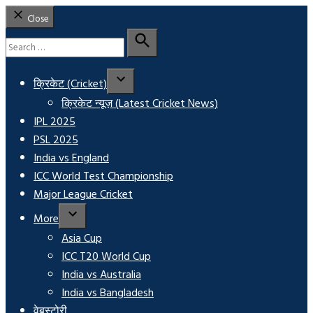
Close
Search
for:
Search
क्रिकेट (Cricket)
क्रिकेट न्यूज़ (Latest Cricket News)
IPL 2025
PSL 2025
India vs England
ICC World Test Championship
Major League Cricket
More
Asia Cup
ICC T20 World Cup
India vs Australia
India vs Bangladesh
वेबस्टोरी