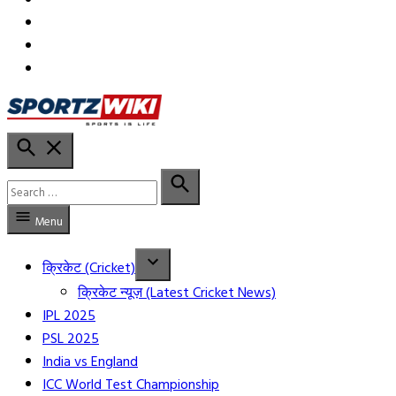
in
in
YT
Open
Sportzwiki Hindi
Search
Search
for:
Search
Menu
क्रिकेट (Cricket)
क्रिकेट न्यूज़ (Latest Cricket News)
IPL 2025
PSL 2025
India vs England
ICC World Test Championship