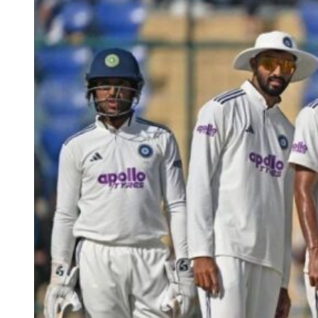
सकता हूं कि अगर मैं भारत के खिलाफ सभी मैच खेलता हूं, तो मुझे
बेहद कठिन एशेज सीरीज से पहले कुछ आराम की जरूरत होगी।”
अगर पैट कमिंस बॉर्डर-गावस्कर ट्रॉफी के बाद, एशेज सीरीज से पहले आराम का
फैसला लेते हैं तो फिर उनके IPL 2027 में नजर आने की संभावना कम ही लग
रही है। ऐसे में काव्या मारन किसी अन्य को पूर्णकालिक कप्तान बनाने का फैसला
ले सकती हैं।
कमिंस के बाहर होने पर इस खिलाड़ी को बनाया जा सकता है SRH
का परमानेंट
IPL 2027 में पैट कमिंस (Pat Cummins) नहीं खेलते हैं तो फिर काव्या मारन
SRH के परमानेंट कप्तान के रूप में
ईशान किशन
का चयन कर सकती हैं। ईशान
ने हालिया सीजन में भी पहले चरण में कप्तानी की थी, जब कमिंस फिटनेस के
कारण उपलब्ध नहीं थे। बल्ले से भी ईशान ने खुद को साबित किया है और उन्हें
घरेलू क्रिकेट में भी लीडरशिप का काफी ज्यादा अनुभव है। इसी वजह से कमिंस
के नाम वापस लेने पर अगले सीजन हैदराबाद की टीम की कमान संभालने के लिए
ईशान बड़े दावेदार होंगे।