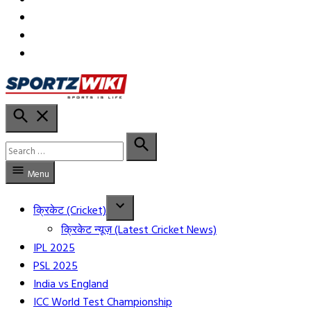
in
in
YT
Open
Sportzwiki Hindi
Search
Search
for:
Search
Menu
क्रिकेट (Cricket)
क्रिकेट न्यूज़ (Latest Cricket News)
IPL 2025
PSL 2025
India vs England
ICC World Test Championship