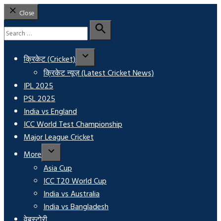
Close
Search
for:
Search
क्रिकेट (Cricket)
क्रिकेट न्यूज़ (Latest Cricket News)
IPL 2025
PSL 2025
India vs England
ICC World Test Championship
Major League Cricket
More
Asia Cup
ICC T20 World Cup
India vs Australia
India vs Bangladesh
वेबस्टोरी