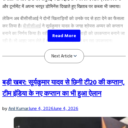
विस्फोटक
और टूर्नामेंट में अपना भरपूर डोमिनेंस दिखाते हुए खिताब पर कब्जा भी जमाया।
बल्लेबाज”
लेकिन अब बीसीसीआई ने दोनों खिलाड़ियों को उनके पद से हटा देने का फैसला
कर लिया है।
बीसीसीआई
ने सूर्यकुमार यादव के जगह श्रेयस अय्यर को कप्तान
बनाने का निर्णय किया है। वहीं मुंबई इंडियंस के खिलाड़ी को उपकप्तान बनाने जा
रही है। तो आइए जान लेते हैं कौन है वो खिलाड़ी, जो बन रहा उपकप्तान।
Shreyas Iyer के साथ इस खिलाड़ी को बनाया जा
रहा उपकप्तान
बड़ी खबर: सूर्यकुमार यादव से छिनी टी20 की कप्तान,
टीम इंडिया के नए कप्तान का भी हुआ ऐलान
by
Anil Kumar
June 4, 2026
June 4, 2026
Next Article