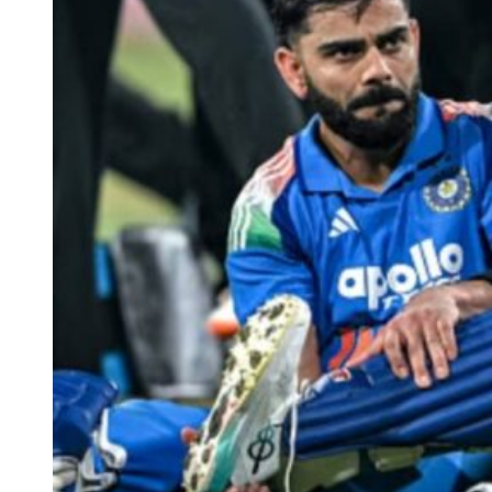
a fast-food stall owner murdered national-level Kabaddi pla
इंसानियत को शर्मसार कर देने वाला मामला UP का है। खबर है कि महज 3 हजार
6 सौ रुपये की उधारी न चुका पाने के चलते एक फास्ट फूड स्टाल वाले ने
राष्ट्रीय कबड्डी खिलाड़ी अनुष्का पाल की सिर में ईंट मारकर हत्या कर दी और
रोहटा रोड स्थित नाले में फेंक दिया।