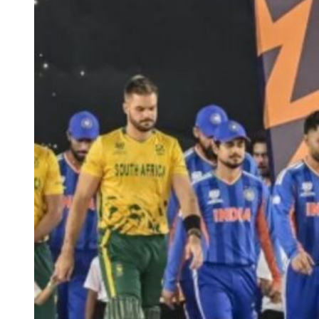
Team India’s Probable Playing XI for the Ind vs Afg Test
केएल राहुल, यशस्वी जायसवाल, साई सुदर्शन, शुभमन गिल, ऋषभ पंत
(विकेटकीपर), ध्रुव जुरेल, नितीश कुमार रेड्डी, वाशिंगटन सुंदर, कुलदीप
यादव, मोहम्मद सिराज और गुरनूर बराड़।
India vs Afghanistan टेस्ट के लिए टीम इंडिया
का स्क्वाड
शुभमन गिल (कप्तान), केएल राहुल (उप-कप्तान), यशस्वी जायसवाल, ध्रुव
जुरेल (विकेटकीपर), साई सुदर्शन, ऋषभ पंत (विकेटकीपर), देवदत्त पडिक्कल,
नितीश कुमार रेड्डी, वाशिंगटन सुंदर, कुलदीप यादव, मोहम्मद सिराज, प्रसिद्ध