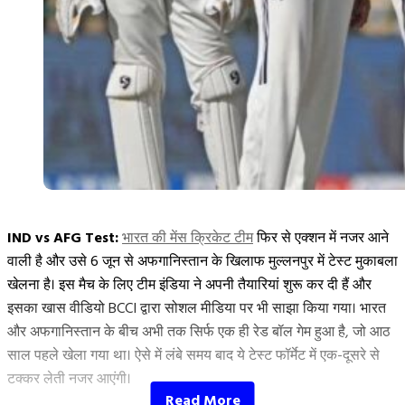
ईशान बड़े दावेदार होंगे।
“Kavya
Continue reading
Maran
TAGGED:
IPL 2026
,
ishan kishan
,
kavya Maran
,
Pat
को
दरअसल, 1 जून से मुंबई T20 लीग का नया सीजन हुआ है। इसमें
श्रेयस अय्यर
,
Cummins
,
SRH
बड़ा
सूर्यकुमार यादव समेत कई ऐसे सितारे खेल रहे हैं, जो हाल ही में आईपीएल 2026
झटका,
में नजर आए थे। इस लीग में अर्जुन तेंदुलकर (Arjun Tendulkar) भी खेल रहे हैं
आईपीएल
और वे अंधेरी की टीम का हिस्सा हैं। सीजन के अपने पहले ही मैच में अर्जुन ने
2027
हरफनमौला खेल दिखाया और श्रेयस की कप्तानी वाली सोबो मुंबई फाल्कान्स के
नहीं
खिलाफ अपनी टीम को 5 विकेट से जीत दिलाने में अहम रोल निभाया।
IND vs AFG Test:
भारत की मेंस क्रिकेट टीम
फिर से एक्शन में नजर आने
खेलेंगे
वाली है और उसे 6 जून से अफगानिस्तान के खिलाफ मुल्लनपुर में टेस्ट मुकाबला
Pat
वानखेड़े स्टेडियम में सोबो मुंबई फाल्कान्स की पारी के दौरान अर्जुन तेंदुलकर ने
खेलना है। इस मैच के लिए टीम इंडिया ने अपनी तैयारियां शुरू कर दी हैं और
Cummins!
तीन ओवर की गेंदबाजी करते हुए सिर्फ 21 रन दिए और एक विकेट भी हासिल
इसका खास वीडियो BCCI द्वारा सोशल मीडिया पर भी साझा किया गया। भारत
अब
किया। इसके बाद, 127 के टारगेट का पीछा कर रही अंधेरी की टीम को अर्जुन ने
और अफगानिस्तान के बीच अभी तक सिर्फ एक ही रेड बॉल गेम हुआ है, जो आठ
ये
आते ही दूसरी गेंद पर छक्का लगाकर जीत दिला दी।
सचिन तेंदुलकर
के लाडले
साल पहले खेला गया था। ऐसे में लंबे समय बाद ये टेस्ट फॉर्मेट में एक-दूसरे से
खिलाड़ी
ने दो गेंदों में 7 रन नाबाद बनाए और उनका स्ट्राइक रेट 350 का रहा।
टक्कर लेती नजर आएंगी।
SRH
ऐसा रहा मैच का हाल