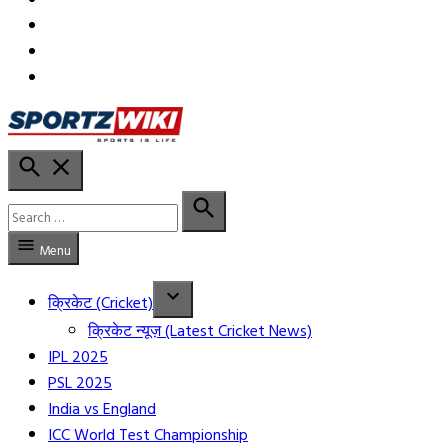
in
in
YT
Open
Sportzwiki Hindi
Search
Search
for:
Search
Menu
क्रिकेट (Cricket)
क्रिकेट न्यूज़ (Latest Cricket News)
IPL 2025
PSL 2025
India vs England
ICC World Test Championship