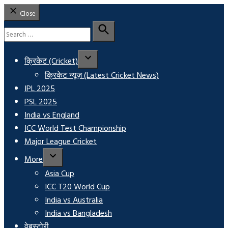
Close
Search
for:
Search
क्रिकेट (Cricket)
क्रिकेट न्यूज़ (Latest Cricket News)
IPL 2025
PSL 2025
India vs England
ICC World Test Championship
Major League Cricket
More
Asia Cup
ICC T20 World Cup
India vs Australia
India vs Bangladesh
वेबस्टोरी