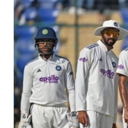
प्राथमिकताएं हमेशा टेस्ट मैच और वनडे वर्ल्ड कप ही हैं। मैं कह
सकता हूं कि अगर मैं भारत के खिलाफ सभी मैच खेलता हूं, तो मुझे
बेहद कठिन एशेज सीरीज से पहले कुछ आराम की जरूरत होगी।”
अगर पैट कमिंस बॉर्डर-गावस्कर ट्रॉफी के बाद, एशेज सीरीज से पहले आराम का
फैसला लेते हैं तो फिर उनके IPL 2027 में नजर आने की संभावना कम ही लग
रही है। ऐसे में काव्या मारन किसी अन्य को पूर्णकालिक कप्तान बनाने का फैसला
ले सकती हैं।
कमिंस के बाहर होने पर इस खिलाड़ी को बनाया जा सकता है SRH
का परमानेंट
IPL 2027 में पैट कमिंस (Pat Cummins) नहीं खेलते हैं तो फिर काव्या मारन
SRH के परमानेंट कप्तान के रूप में
ईशान किशन
का चयन कर सकती हैं। ईशान
ने हालिया सीजन में भी पहले चरण में कप्तानी की थी, जब कमिंस फिटनेस के
कारण उपलब्ध नहीं थे। बल्ले से भी ईशान ने खुद को साबित किया है और उन्हें
घरेलू क्रिकेट में भी लीडरशिप का काफी ज्यादा अनुभव है। इसी वजह से कमिंस
के नाम वापस लेने पर अगले सीजन हैदराबाद की टीम की कमान संभालने के लिए