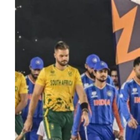
Team India’s Probable Playing XI for the Ind vs Afg Test
केएल राहुल, यशस्वी जायसवाल, साई सुदर्शन, शुभमन गिल, ऋषभ पंत
(विकेटकीपर), ध्रुव जुरेल, नितीश कुमार रेड्डी, वाशिंगटन सुंदर, कुलदीप
यादव, मोहम्मद सिराज और गुरनूर बराड़।
India vs Afghanistan टेस्ट के लिए टीम इंडिया
का स्क्वाड
शुभमन गिल (कप्तान), केएल राहुल (उप-कप्तान), यशस्वी जायसवाल, ध्रुव
जुरेल (विकेटकीपर), साई सुदर्शन, ऋषभ पंत (विकेटकीपर), देवदत्त पडिक्कल,